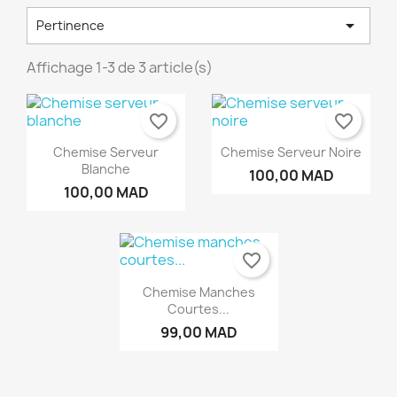

Pertinence
Affichage 1-3 de 3 article(s)
favorite_border
favorite_border
Chemise Serveur
Chemise Serveur Noire
Blanche
100,00 MAD
100,00 MAD
×
×
×
Créer une liste d'envies
((modalTitle))
Connexion
favorite_border
Chemise Manches
×
((confirmMessage))
Nom de la liste d'envies
Vous devez être connecté pour ajouter des produits
Ajouter à ma liste d'envies
Courtes...
à votre liste d'envies.
99,00 MAD
Créer une nouvelle liste
add_circle_outline
((cancelText))
Annuler
Connexion
((modalDeleteText))
Annuler
Créer une liste d'envies