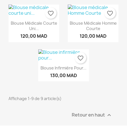
×
×
×
Créer une liste d'envies
((modalTitle))
Connexion
favorite_border
favorite_border
×
((confirmMessage))
Nom de la liste d'envies
Vous devez être connecté pour ajouter des produits
Ajouter à ma liste d'envies
Blouse Médicale Courte
Blouse Médicale Homme
à votre liste d'envies.
Uni...
Courte
Créer une nouvelle liste
add_circle_outline
120,00 MAD
120,00 MAD
((cancelText))
Annuler
Connexion
((modalDeleteText))
Annuler
Créer une liste d'envies
favorite_border
Blouse Infirmière Pour...
130,00 MAD
Affichage 1-9 de 9 article(s)
Retour en haut
