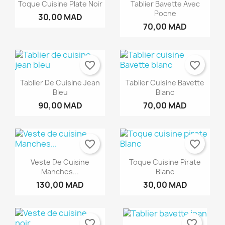
Toque Cuisine Plate Noir
Tablier Bavette Avec
Poche
30,00 MAD
70,00 MAD
favorite_border
favorite_border
Tablier De Cuisine Jean
Tablier Cuisine Bavette
Bleu
Blanc
90,00 MAD
70,00 MAD
favorite_border
favorite_border
Veste De Cuisine
Toque Cuisine Pirate
Manches...
Blanc
130,00 MAD
30,00 MAD
favorite_border
favorite_border