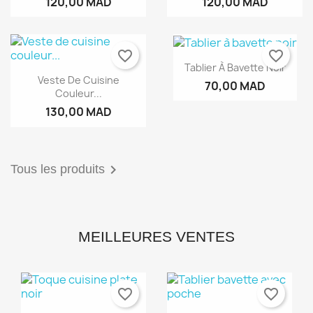
120,00 MAD
120,00 MAD
favorite_border
favorite_border
Tablier À Bavette Noir
Veste De Cuisine
70,00 MAD
Couleur...
130,00 MAD

Tous les produits
MEILLEURES VENTES
favorite_border
favorite_border