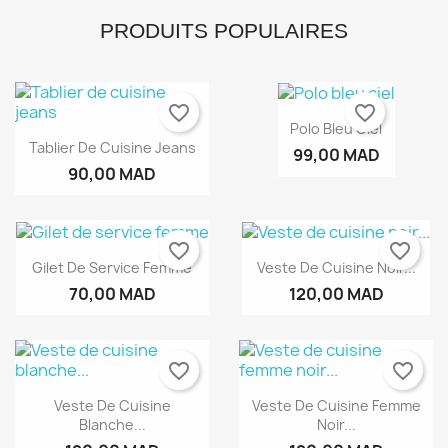
PRODUITS POPULAIRES
×
×
Créer une liste d'envies
×
Connexion
((modalTitle))
favorite_border
favorite_border
Polo Bleu Ciel
×
Tablier De Cuisine Jeans
Nom de la liste d'envies
Vous devez être connecté pour ajouter des produits à
Ajouter à ma liste d'envies
99,00 MAD
((confirmMessage))
votre liste d'envies.
90,00 MAD
Créer une nouvelle liste
add_circle_outline
((cancelText))
((modalDeleteText))
Annuler
Connexion
favorite_border
favorite_border
Annuler
Créer une liste d'envies
Gilet De Service Femme
Veste De Cuisine Noir...
70,00 MAD
120,00 MAD
favorite_border
favorite_border
Veste De Cuisine
Veste De Cuisine Femme
Blanche...
Noir...