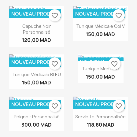
NOUVEAU PRODUIT
NOUVEAU PRODUIT
favorite_border
favorite_border
Capuche Noir
Tunique Médicale Col V
Personnalisé
150,00 MAD
120,00 MAD
NOUVEAU PRODUIT
NOUVEAU
favorite_border
favorite_border
PRODUIT
Tunique Medicale
Tunique Médicale BLEU
150,00 MAD
150,00 MAD
NOUVEAU PRODUIT
NOUVEAU PRODUIT
favorite_border
favorite_border
Peignoir Personnalisé
Serviette Personnalisée
300,00 MAD
118,80 MAD