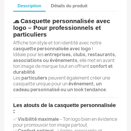
Description
Détails du produit
🧢
Casquette personnalisée avec
logo – Pour professionnels et
particuliers
Affiche ton style et ton identité avec notre
casquette personnalisée avec logo
!
Idéale pour les
entreprises, clubs, restaurants,
associations ou événements
, elle met en avant
×
ton image de marque tout en offrant
confort et
×
Créer une liste d'envies
durabilité
.
Connexion
Les
particuliers
peuvent également créer une
casquette unique pour un
événement, un
×
Nom de la liste d'envies
Vous devez être connecté pour ajouter des produits
Ajouter à ma liste d'envies
cadeau personnalisé ou un look tendance
.
à votre liste d'envies.
Les atouts de la casquette personnalisée
Créer une nouvelle liste
add_circle_outline
:
Annuler
Connexion
Annuler
Créer une liste d'envies
✅
Visibilité maximale
– Ton logo bien en évidence
pour promouvoir ton image partout.
✅
Confort optimal
– Légère, respirante et