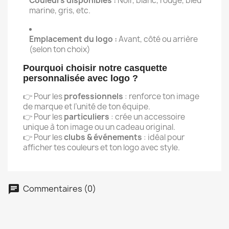
Couleurs disponibles :
Noir, blanc, rouge, bleu
marine, gris, etc.
Emplacement du logo :
Avant, côté ou arrière
(selon ton choix)
Pourquoi choisir notre casquette
personnalisée avec logo ?
👉 Pour les
professionnels
: renforce ton image
de marque et l’unité de ton équipe.
👉 Pour les
particuliers
: crée un accessoire
unique à ton image ou un cadeau original.
👉 Pour les
clubs & événements
: idéal pour
afficher tes couleurs et ton logo avec style.
Commentaires (0)
chat