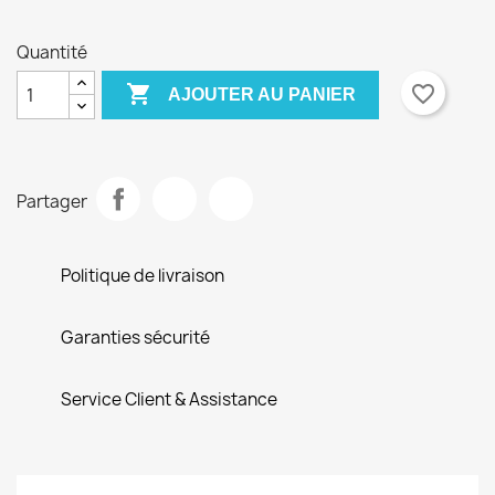
Quantité

favorite_border
AJOUTER AU PANIER
Partager
Politique de livraison
Garanties sécurité
Service Client & Assistance