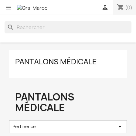
shopping_cart


(0)
search
PANTALONS MÉDICALE
PANTALONS
MÉDICALE

Pertinence