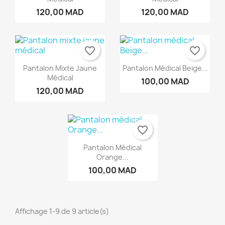
120,00 MAD
120,00 MAD
×
×
×
Créer une liste d'envies
((modalTitle))
Connexion
×
((confirmMessage))
favorite_border
favorite_border
Nom de la liste d'envies
Vous devez être connecté pour ajouter des produits
Ajouter à ma liste d'envies
à votre liste d'envies.
Pantalon Mixte Jaune
Pantalon Médical Beige...
Médical
Créer une nouvelle liste
add_circle_outline
100,00 MAD
((cancelText))
120,00 MAD
Annuler
Connexion
((modalDeleteText))
Annuler
Créer une liste d'envies
favorite_border
Pantalon Médical
Orange...
100,00 MAD
Affichage 1-9 de 9 article(s)