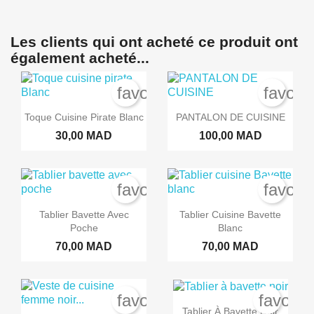
Créer une liste d'envies
Connexion
Les clients qui ont acheté ce produit ont
Vous devez être connecté pour ajouter des produits à votre liste
Nom de la liste d'envies
Ajouter à ma liste d'envies
également acheté...
d'envies.
favorite_border
favori
add_circle_outline
Créer une nouvelle liste
Annuler
Connex
Toque Cuisine Pirate Blanc
PANTALON DE CUISINE
Annuler
Créer une liste d'en
30,00 MAD
100,00 MAD
favorite_border
favori
Tablier Bavette Avec
Tablier Cuisine Bavette
Poche
Blanc
70,00 MAD
70,00 MAD
favorite_border
favorit
Tablier À Bavette Noir