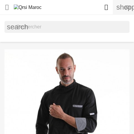
shopp


(0)
search