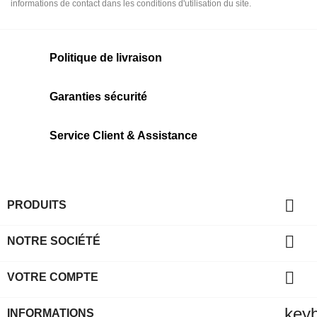
informations de contact dans les conditions d'utilisation du site.
Politique de livraison
Garanties sécurité
Service Client & Assistance

PRODUITS

NOTRE SOCIÉTÉ

VOTRE COMPTE
key
INFORMATIONS