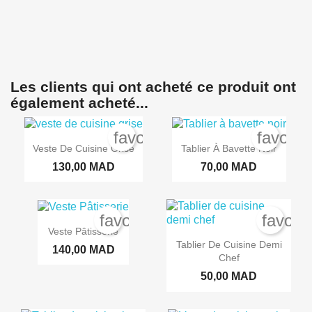
Les clients qui ont acheté ce produit ont
également acheté...
favorite_border
favorit
Veste De Cuisine Grise
Tablier À Bavette Noir
Créer une liste d'envies
Connexion
130,00 MAD
70,00 MAD
Vous devez être connecté pour ajouter des produits à votre liste
Nom de la liste d'envies
Ajouter à ma liste d'envies
d'envies.
favorite_border
favori
Veste Pâtisserie
add_circle_outline
Créer une nouvelle liste
Tablier De Cuisine Demi
140,00 MAD
Annuler
Connex
Chef
Annuler
Créer une liste d'en
50,00 MAD