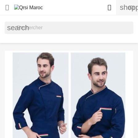
shopp


(0)
search